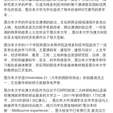
研究类大学的声誉。它成为维多利亚州同时整个澳洲甚至国际优秀
学生的首选，墨尔本大学为学生提供了每年价值850万澳币的奖学
金，。
墨尔本大学的毕业生在澳洲的政治，文化和商业领域涌现许多杰出
人物，包括两名诺贝尔医学奖获得者，两位澳洲的前总理，一些亚
洲的商界和政界人士也毕业于墨尔本大学， 墨尔本大学为澳大利亚
在亚太地区的经济发展作出了很大贡献。
墨尔本大学的11个学院和墨尔本商学院及维多利亚学院提供了一流
富有生机的学习环境。主要课程有：建筑学，建筑与设计，人文学
科，经济和商科，教育，工程，土地和食品资源研究院，法律，医
学，牙科和健康科学，音乐，科学和兽医学。墨尔本大学教学和学
习都在多媒体教室，所应用的新技术和多媒体教材都是墨尔本大学
的教师自己开发的。
墨尔本大学是Universitas 21（大学的国际性协会）的创建成员之
一，它在教学和科研方面都享有声誉。
墨尔本大学在澳大利亚作为仅次于CSIRO的第二大科研机构以及获
得澳洲政府赞助资金最多的大学之一（2011年获得赞助1.173亿澳
币，2012年获得1.9亿澳元）。墨尔本大学强调学生在学术造诣与人
格修养等方面的综合能力，竭力为学生塑造独特的“墨尔本经
验”〔Melbourne experience〕。墨大校友中已有弗兰克·麦克法兰·