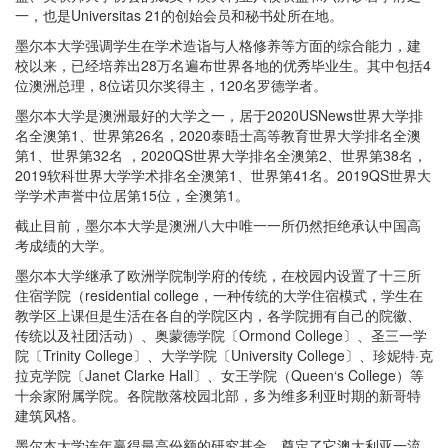
一，也是Universitas 21的创始会员和秘书处所在地。
墨尔本大学强调学生在学术造诣与人格修养等方面的综合能力，建
校以来，已经培养出28万名遍布世界各地的优秀毕业生。其中包括4
位澳洲总理，8位诺贝尔奖得主，120名罗德学者。
墨尔本大学是澳洲最好的大学之一，居于2020USNews世界大学排
名全澳第1、世界第26名，2020泰晤士高等教育世界大学排名全澳
第1、世界第32名 ，2020QS世界大学排名全澳第2、世界第38名，
2019软科世界大学学术排名全澳第1、世界第41名。2019QS世界大
学学术声誉中位居第15位，全澳第1。
截止目前，墨尔本大学是澳洲八大中唯一一所仍然拒绝承认中国高
考成绩的大学。
墨尔本大学继承了欧洲学院制学府的传统，在校园内设置了十三所
住宿学院（residential college，一种传统的大学住宿模式，学生在
教学区上课但是生活在各自的学院区内，各学院拥有自己的院徽、
传统以及社团活动）、奥蒙德学院〔Ormond College〕、圣三一学
院〔Trinity College〕、大学学院〔University College〕、珍妮特·克
拉克学院〔Janet Clarke Hall〕、女王学院（Queen‘s College）等
十余家附属学院。各院散落校园北部，多为维多利亚时期的新哥特
建筑风格。
墨尔本大学连年赢得最高份额的研究基金，奠定了它澳大利亚一流