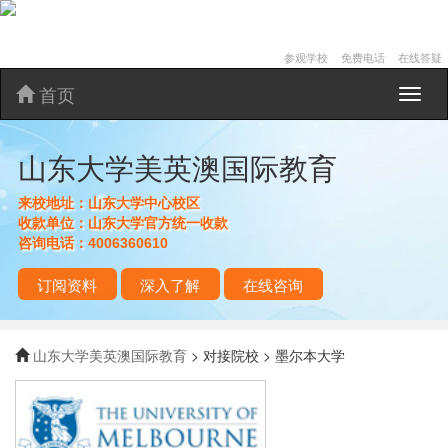
参观学校
免费电话
在线答疑
首页
山
东
大
山东大学美英澳国际教育
学
美
英
来校地址：
山东大学中心校区
澳
收款单位：
山东大学官方统一收款
国
咨询电话：
4006360610
际
教
订阅资料
深入了解
在线咨询
育
山东大学美英澳国际教育
> 对接院校 > 墨尔本大学