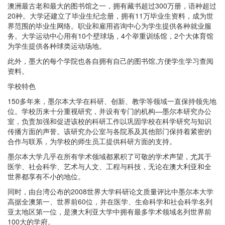
澳洲最古老和最大的图书馆之一，拥有藏书超过300万册，语种超过
20种。大学还建立了毕业生纪念册，拥有11万毕业生资料，成为世
界范围的毕业生网络。职业和雇用咨询中心为学生提供各种就业服
务。大学运动中心用有10个壁球场，4个举重训练馆，2个大体育馆
为学生提供各种球类运动场地。
此外，墨大的每个学院也各自拥有自己的图书馆,方便学生学习查阅
资料。
学校特色
150多年来，墨尔本大学在科研、创新、教学等领域一直保持领先地
位。学校历来十分重视研究，并设有专门的机构—墨尔本研究办公
室，负责加强和促进该校的科研工作以巩固学校在科学研究与知识
传播方面的声誉。该研究办公室与各院系及其他部门保持着紧密的
合作与联系，为学校的师生员工提供科研方面的支持。
墨尔本大学几乎在所有学术领域都累积了可敬的学术声望，尤其于
医学、社会科学、艺术与人文、工程与科技，无论在澳大利亚和全
世界都享有不小的地位。
同时，由台湾公布的2008世界大学科研论文质量评比中墨尔本大学
高据全澳第一、世界前60位，并在医学、生命科学和社会科学名列
亚太地区第一位，是澳大利亚大学中拥有最多学术领域名列世界前
100大的学府。