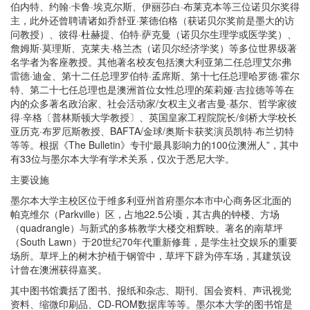
伯内特、约翰·卡鲁·埃克尔斯、伊丽莎白·布莱克本等三位诺贝尔奖得
主，此外还曾聘请诸如乔舒亚·莱德伯格（获诺贝尔奖前是墨大的访
问教授）、彼得·杜赫提、伯特·萨克曼（诺贝尔生理学或医学奖）、
詹姆斯·莫理斯、克莱夫·格兰杰（诺贝尔经济学奖）等多位世界级著
名学者为客座教授。其他著名校友包括澳大利亚第二任总理艾尔弗
雷德·迪金、第十二任总理罗伯特·孟席斯、第十七任总理哈罗德·霍尔
特、第二十七任总理也是澳洲首位女性总理的茱莉娅·吉拉德等等在
内的众多著名政治家、社会活动家/女权主义者吉曼·基尔、哲学家彼
得·辛格〔普林斯顿大学教授〕、英国皇家工程院院长/剑桥大学校长
亚历克·布罗厄斯教授、BAFTA/金球/奥斯卡获奖演员凯特·布兰切特
等等。根据《The Bulletin》专刊“最具影响力的100位澳洲人”，其中
有33位与墨尔本大学有学术关系，仅次于悉尼大学。
主要设施
墨尔本大学主校区位于维多利亚州首府墨尔本市中心商务区北面的
帕克维尔（Parkville）区，占地22.5公顷，其古典的钟楼、方场
（quadrangle）与新式的多栋教学大楼交相辉映。著名的南草坪
（South Lawn）于20世纪70年代重新修葺，是学生社交娱乐的重要
场所。草坪上的树木护植于钢管中，草坪下辟为停车场，其建筑设
计曾在澳洲获得嘉奖。
其中图书馆囊括了图书、报纸和杂志、期刊、国会资料、声讯视觉
资料、缩微印刷品、CD-ROM数据库等等。墨尔本大学的图书馆是