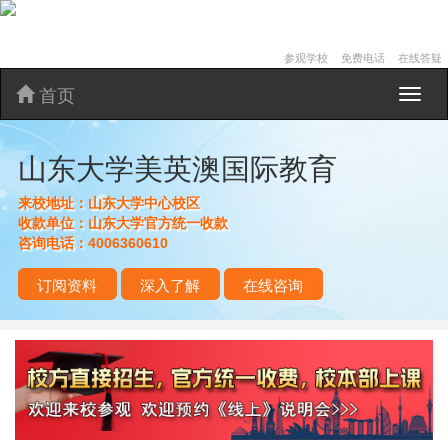
参观学校
免费电话
在线答疑
首页
山
东
大
山东大学美英澳国际教育
学
美
英
来校地址：
山东大学中心校区
澳
收款单位：
山东大学官方统一收款
国
咨询电话：
4006360610
际
教
订阅资料
深入了解
在线咨询
育